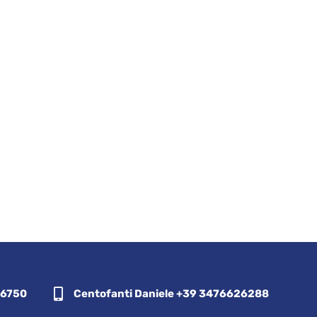
36750
Centofanti Daniele +39 3476626288