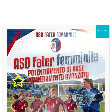
Questo pomeriggio presso la
CHIUDI
Sala Conferenze Wojtyla Piazza
Zambra a Manoppello Scalo Il
nostro dirigente L.Cortesi ha
ritirato il premio disciplina della
nostra U 15 femminile di calcio a
5 Complimenti alla mister e le
ragazze per questo ambito
premio