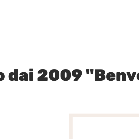
OGIA
NEWS
RISULTATI
GALLERY
SHOP
o dai 2009 "Benve