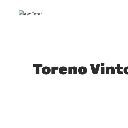
SOCIETÀ
STAFF
AREA PSICOL
Toreno Vint