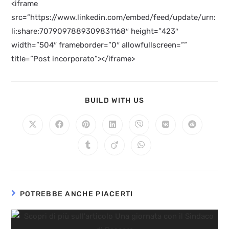
<iframe
src=”https://www.linkedin.com/embed/feed/update/urn:
li:share:7079097889309831168″ height=”423″
width=”504″ frameborder=”0″ allowfullscreen=””
title=”Post incorporato”></iframe>
BUILD WITH US
POTREBBE ANCHE PIACERTI